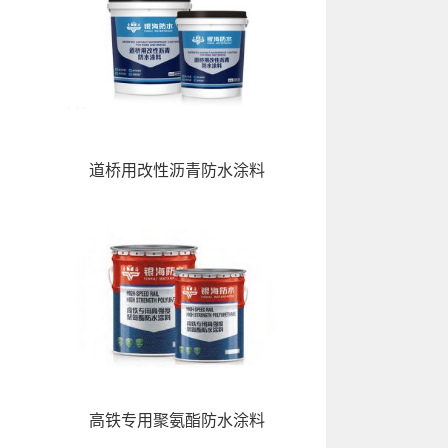
道桥用改性沥青防水涂料
高铁专用聚氨酯防水涂料