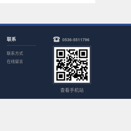
联系
0536-5511796
联系方式
在线留言
查看手机站