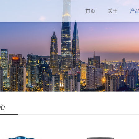
首页
关于
产
心