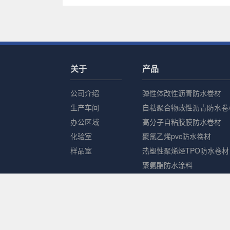
关于
产品
公司介绍
弹性体改性沥青防水卷材
生产车间
自粘聚合物改性沥青防水卷
办公区域
高分子自粘胶膜防水卷材
化验室
聚氯乙烯pvc防水卷材
样品室
热塑性聚烯烃TPO防水卷材
聚氨酯防水涂料
聚乙烯丙纶防水卷材
Copyright © 2020 