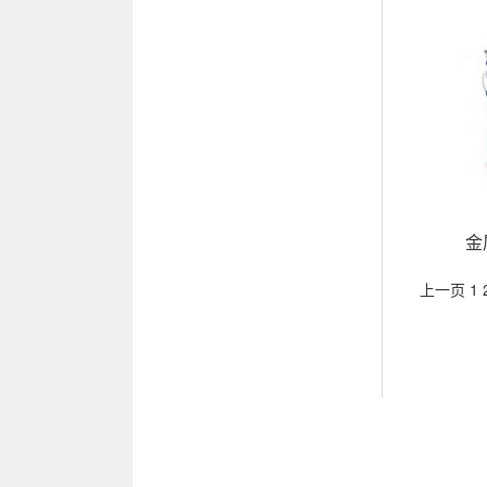
金
上一页
1