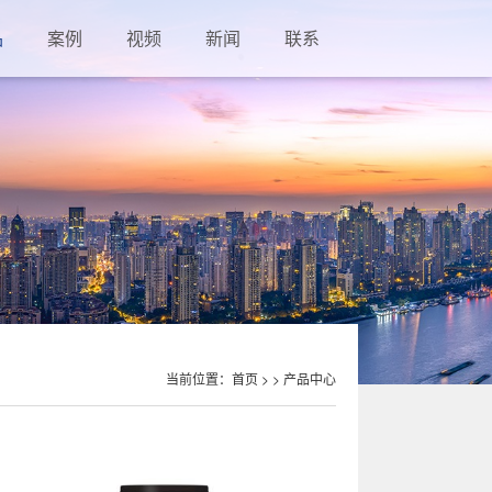
品
案例
视频
新闻
联系
当前位置：
首页
> >
产品中心